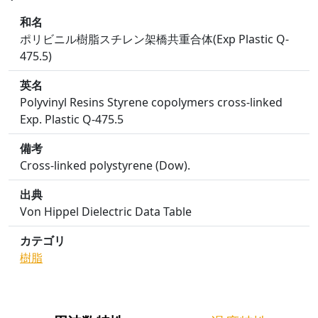
和名
ポリビニル樹脂スチレン架橋共重合体(Exp Plastic Q-
475.5)
英名
Polyvinyl Resins Styrene copolymers cross-linked
Exp. Plastic Q-475.5
備考
Cross-linked polystyrene (Dow).
出典
Von Hippel Dielectric Data Table
カテゴリ
樹脂