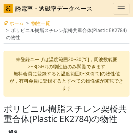
誘電率・透磁率データベース
ホーム
物性一覧
ポリビニル樹脂スチレン架橋共重合体(Plastic EK2784)
の物性
未登録ユーザは温度範囲20~30[℃]，周波数範囲
2~3[GHz]の物性値のみ閲覧できます
無料会員に登録すると温度範囲0~300[℃]の物性値
が，有料会員に登録するとすべての物性値が閲覧でき
ます
ポリビニル樹脂スチレン架橋共
重合体(Plastic EK2784)の物性
和名