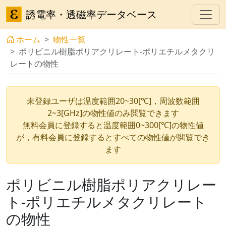
誘電率・透磁率データベース
ホーム
物性一覧
ポリビニル樹脂ポリアクリレート-ポリエチルメタクリ
レートの物性
未登録ユーザは温度範囲20~30[℃]，周波数範囲
2~3[GHz]の物性値のみ閲覧できます
無料会員に登録すると温度範囲0~300[℃]の物性値
が，有料会員に登録するとすべての物性値が閲覧でき
ます
ポリビニル樹脂ポリアクリレー
ト-ポリエチルメタクリレート
の物性