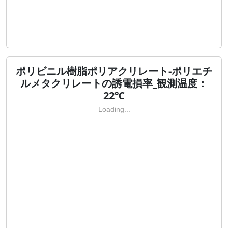
ポリビニル樹脂ポリアクリレート-ポリエチ
ルメタクリレートの誘電損率_観測温度：
22℃
Loading...