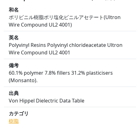
和名
ポリビニル樹脂ポリ塩化ビニルアセテート(Ultron
Wire Compound UL2 4001)
英名
Polyvinyl Resins Polyvinyl chlorideacetate Ultron
Wire Compound UL2 4001
備考
60.1% polymer 7.8% fillers 31.2% plasticisers
(Monsanto).
出典
Von Hippel Dielectric Data Table
カテゴリ
樹脂