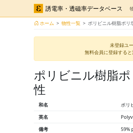
誘電率・透磁率データベース
ホーム
物性一覧
ポリビニル樹脂ポリ塩化
未登録ユー
無料会員に登録すると
ポリビニル樹脂ポリ
性
和名
ポリビ
英名
Polyv
備考
59% p