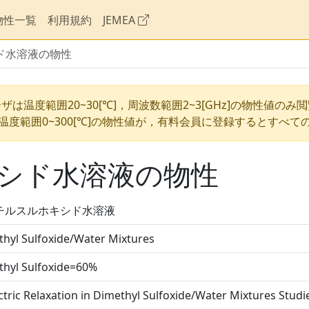
物性一覧
利用規約
JEMEA
ド水溶液の物性
ザは温度範囲20~30[℃]，周波数範囲2~3[GHz]の物性値のみ
温度範囲0~300[℃]の物性値が，有料会員に登録するとすべて
シド水溶液の物性
チルスルホキシド水溶液
hyl Sulfoxide/Water Mixtures
thyl Sulfoxide=60%
ctric Relaxation in Dimethyl Sulfoxide/Water Mixtures Studi