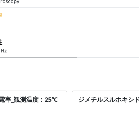
troscopy
物
性
GHz
率_観測温度：25℃
ジメチルスルホキシド