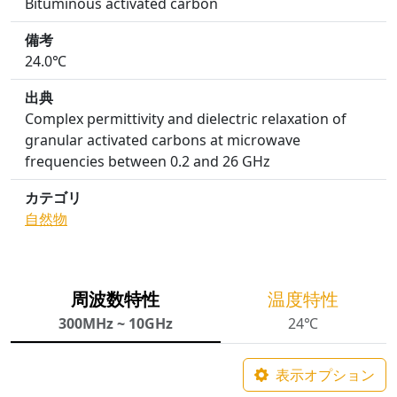
Bituminous activated carbon
備考
24.0℃
出典
Complex permittivity and dielectric relaxation of
granular activated carbons at microwave
frequencies between 0.2 and 26 GHz
カテゴリ
自然物
周波数特性
温度特性
300MHz ~ 10GHz
24℃
表示オプション