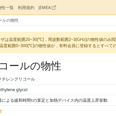
物性一覧
利用規約
JEMEA
ールの物性
ザは温度範囲20~30[℃]，周波数範囲2~3[GHz]の物性値のみ
温度範囲0~300[℃]の物性値が，有料会員に登録するとすべて
コールの物性
メチレングリコール
thylene glycol
器による緩和時間τの算定と加熱デバイス内の温度上昇挙動
物