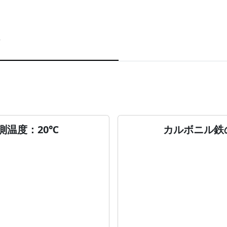
測温度：20℃
カルボニル鉄