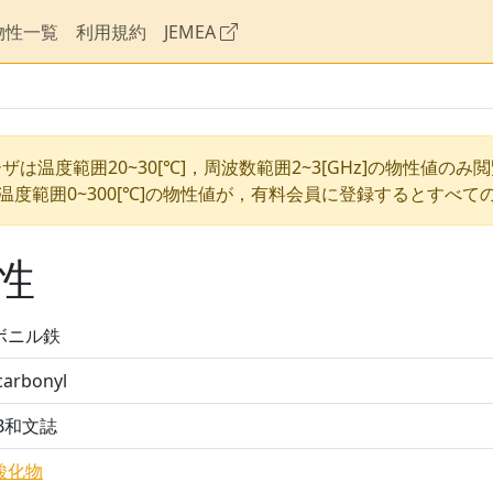
物性一覧
利用規約
JEMEA
ザは温度範囲20~30[℃]，周波数範囲2~3[GHz]の物性値のみ
温度範囲0~300[℃]の物性値が，有料会員に登録するとすべて
性
ボニル鉄
carbonyl
DB和文誌
酸化物