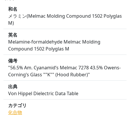
和名
メラミン(Melmac Molding Compound 1502 Polyglas
M)
英名
Melamine-formaldehyde Melmac Molding
Compound 1502 Polyglas M
備考
"56.5% Am. Cyanamid’s Melmac 7278 43.5% Owens-
Corning’s Glass ""K"" (Hood Rubber)"
出典
Von Hippel Dielectric Data Table
カテゴリ
化合物