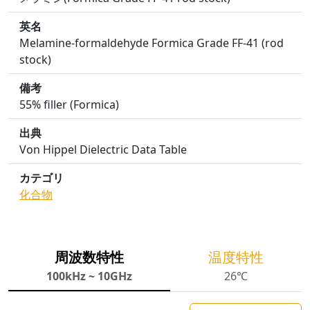
英名
Melamine-formaldehyde Formica Grade FF-41 (rod
stock)
備考
55% filler (Formica)
出典
Von Hippel Dielectric Data Table
カテゴリ
化合物
周波数特性
温度特性
100kHz ~ 10GHz
26℃