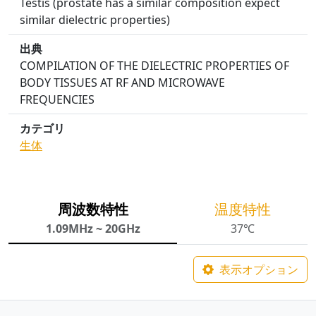
Testis (prostate has a similar composition expect
similar dielectric properties)
出典
COMPILATION OF THE DIELECTRIC PROPERTIES OF
BODY TISSUES AT RF AND MICROWAVE
FREQUENCIES
カテゴリ
生体
周波数特性
温度特性
1.09MHz ~ 20GHz
37℃
表示オプション