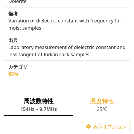
Dolerite
備考
Variation of dielectric constant with frequency for
moist samples
出典
Laboratory measurement of dielectric constant and
loss tangent of Indian rock samples
カテゴリ
鉱物
周波数特性
温度特性
154Hz ~ 9.7MHz
25℃
表示オプション