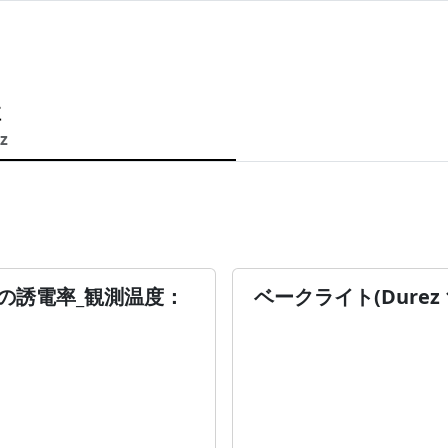
性
z
成形)の誘電率_観測温度：
ベークライト(Durez