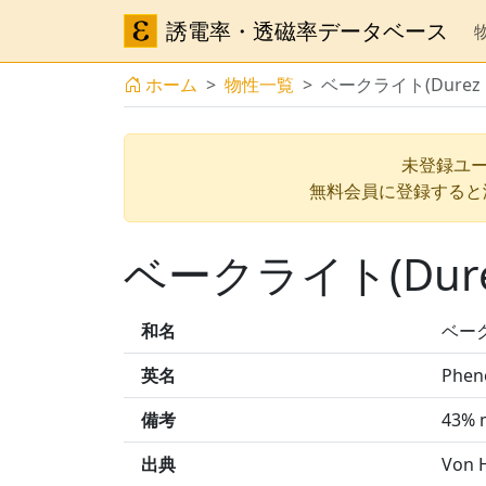
誘電率・透磁率データベース
ホーム
物性一覧
ベークライト(Durez 
未登録ユー
無料会員に登録すると
ベークライト(Dure
和名
ベーク
英名
Phen
備考
43% m
出典
Von H