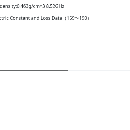
 density:0.463g/cm^3 8.52GHz
ectric Constant and Loss Data（159〜190）