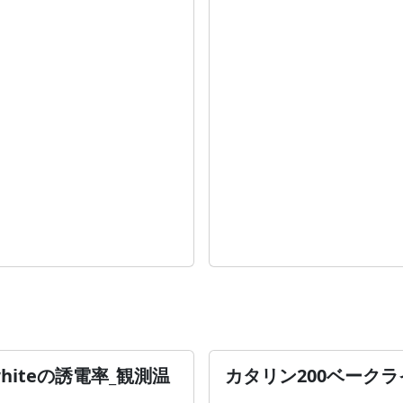
whiteの誘電率_観測温
カタリン200ベークライ