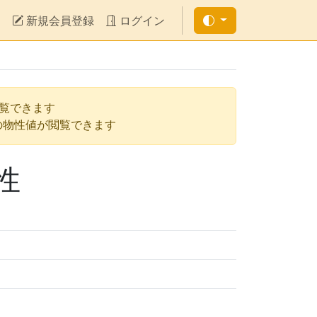
新規会員登録
ログイン
閲覧できます
の物性値が閲覧できます
性