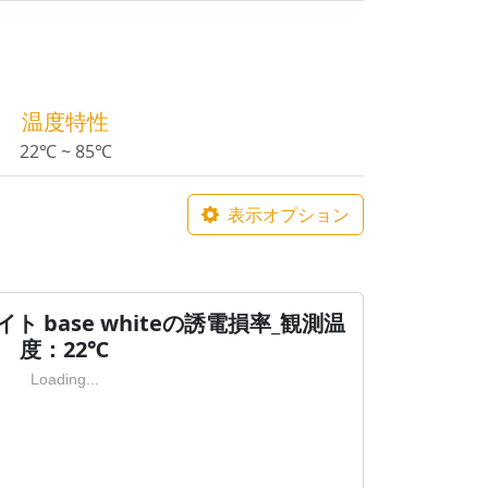
温度特性
22℃ ~ 85℃
表示オプション
ト base whiteの誘電損率_観測温
度：22℃
Loading...