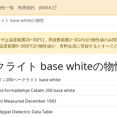
物性一覧
利用規約
JEMEA
ト base whiteの物性
ザは温度範囲20~30[℃]，周波数範囲2~3[GHz]の物性値のみ
温度範囲0~300[℃]の物性値が，有料会員に登録するとすべて
イト base whiteの物
ン200ベークライト base white
l-formaldehye Catalin 200 base white
lin Measured December 1943
ippel Dielectric Data Table