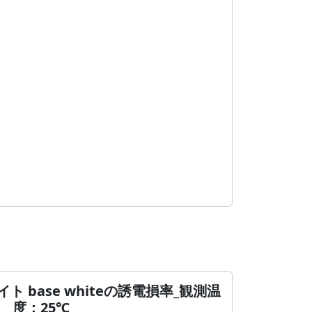
ト base whiteの誘電損率_観測温
度：25℃