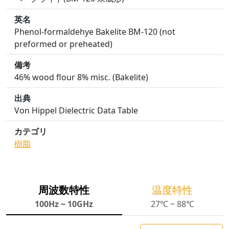
英名
Phenol-formaldehye Bakelite BM-120 (not
preformed or preheated)
備考
46% wood flour 8% misc. (Bakelite)
出典
Von Hippel Dielectric Data Table
カテゴリ
樹脂
周波数特性
温度特性
100Hz ~ 10GHz
27℃ ~ 88℃