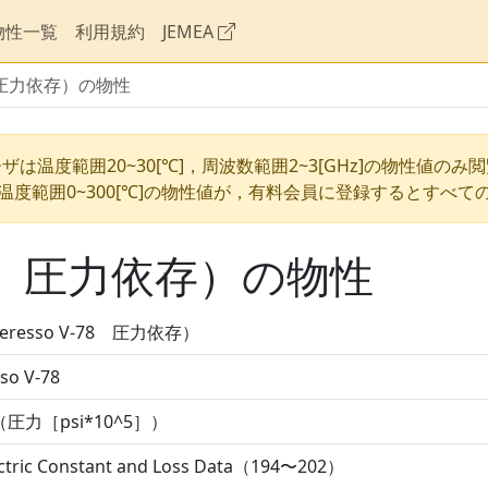
物性一覧
利用規約
JEMEA
78 圧力依存）の物性
ザは温度範囲20~30[℃]，周波数範囲2~3[GHz]の物性値のみ
温度範囲0~300[℃]の物性値が，有料会員に登録するとすべて
-78 圧力依存）の物性
eresso V-78 圧力依存）
so V-78
圧力［psi*10^5］）
ectric Constant and Loss Data（194〜202）