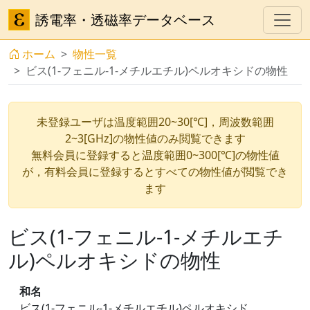
誘電率・透磁率データベース
ホーム
物性一覧
ビス(1-フェニル-1-メチルエチル)ペルオキシドの物性
未登録ユーザは温度範囲20~30[℃]，周波数範囲
2~3[GHz]の物性値のみ閲覧できます
無料会員に登録すると温度範囲0~300[℃]の物性値
が，有料会員に登録するとすべての物性値が閲覧でき
ます
ビス(1-フェニル-1-メチルエチ
ル)ペルオキシドの物性
和名
ビス(1-フェニル-1-メチルエチル)ペルオキシド