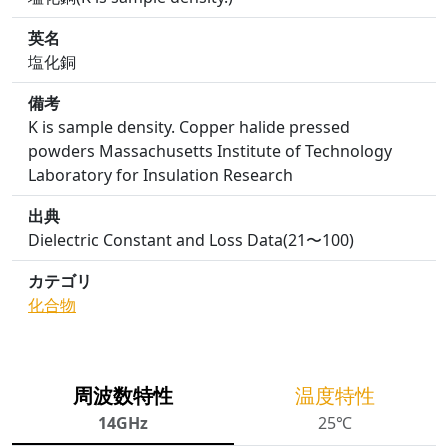
英名
塩化銅
備考
K is sample density. Copper halide pressed
powders Massachusetts Institute of Technology
Laboratory for Insulation Research
出典
Dielectric Constant and Loss Data(21〜100)
カテゴリ
化合物
周波数特性
温度特性
14GHz
25℃