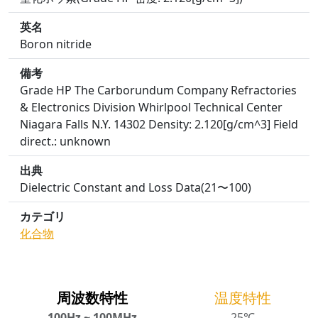
英名
Boron nitride
備考
Grade HP The Carborundum Company Refractories
& Electronics Division Whirlpool Technical Center
Niagara Falls N.Y. 14302 Density: 2.120[g/cm^3] Field
direct.: unknown
出典
Dielectric Constant and Loss Data(21〜100)
カテゴリ
化合物
周波数特性
温度特性
100Hz ~ 100MHz
25℃