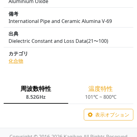
Aluminium Oxide
備考
International Pipe and Ceramic Alumina V-69
出典
Dielectric Constant and Loss Data(21〜100)
カテゴリ
化合物
周波数特性
温度特性
8.52GHz
101℃ ~ 800℃
表示オプション
Copyright © 2016-2026 Kagiken All Rights Reserved