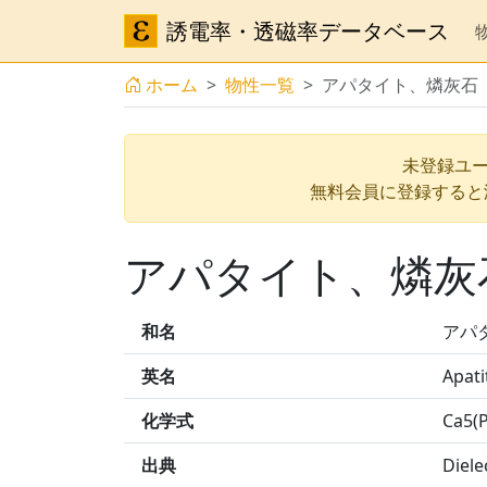
誘電率・透磁率データベース
ホーム
物性一覧
アパタイト、燐灰石（
未登録ユー
無料会員に登録すると
アパタイト、燐灰石
和名
アパ
英名
Apati
化学式
Ca5(
出典
Diele