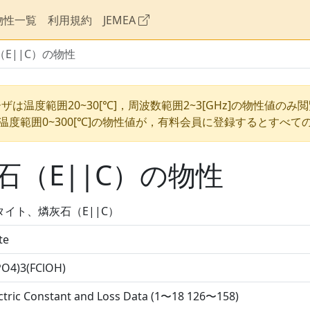
物性一覧
利用規約
JEMEA
E||C）の物性
ザは温度範囲20~30[℃]，周波数範囲2~3[GHz]の物性値のみ
温度範囲0~300[℃]の物性値が，有料会員に登録するとすべて
（E||C）の物性
タイト、燐灰石（E||C）
te
PO4)3(FClOH)
ctric Constant and Loss Data (1〜18 126〜158)