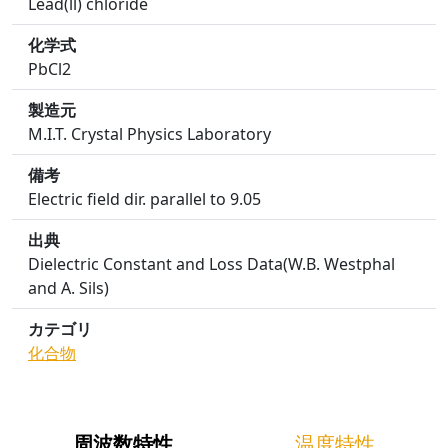
Lead(ll) chloride
化学式
PbCl2
製造元
M.I.T. Crystal Physics Laboratory
備考
Electric field dir. parallel to 9.05
出典
Dielectric Constant and Loss Data(W.B. Westphal
and A. Sils)
カテゴリ
化合物
周波数特性
温度特性