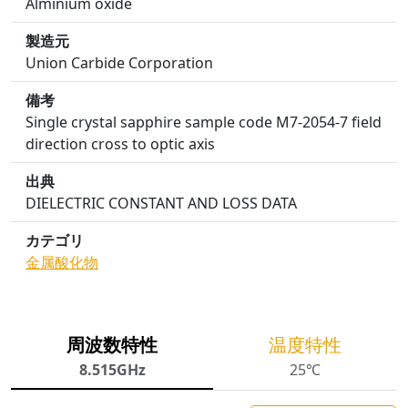
Alminium oxide
製造元
Union Carbide Corporation
備考
Single crystal sapphire sample code M7-2054-7 field
direction cross to optic axis
出典
DIELECTRIC CONSTANT AND LOSS DATA
カテゴリ
金属酸化物
周波数特性
温度特性
8.515GHz
25℃