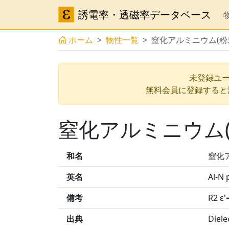
誘電率・透磁率データベース
ホーム
物性一覧
窒化アルミニウム(粉
未登録ユー
無料会員に登録すると
窒化アルミニウム(
和名
窒化
英名
Al-N
備考
R2 ε'
出典
Diele