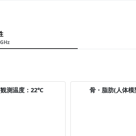
性
5GHz
_観測温度：22℃
骨・脂肪(人体模