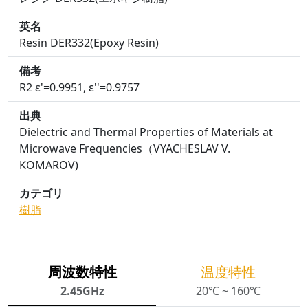
英名
Resin DER332(Epoxy Resin)
備考
R2 ε'=0.9951, ε''=0.9757
出典
Dielectric and Thermal Properties of Materials at
Microwave Frequencies（VYACHESLAV V.
KOMAROV)
カテゴリ
樹脂
周波数特性
温度特性
2.45GHz
20℃ ~ 160℃