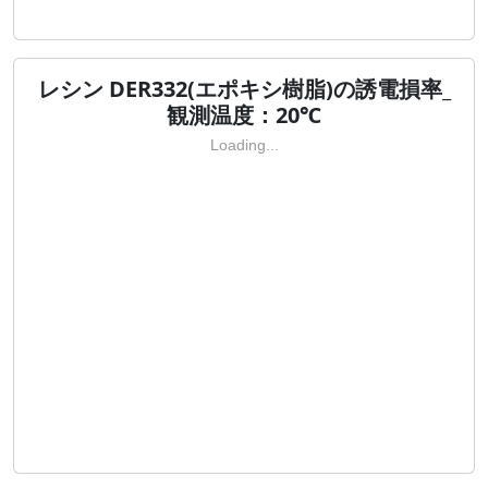
レシン DER332(エポキシ樹脂)の誘電損率_
観測温度：20℃
Loading...