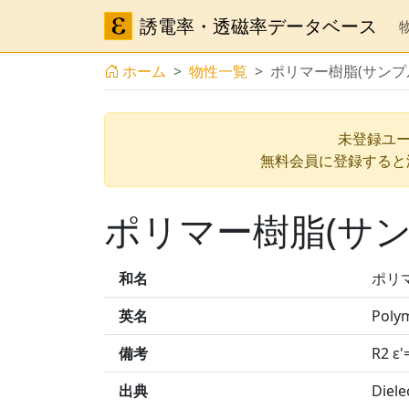
誘電率・透磁率データベース
ホーム
物性一覧
ポリマー樹脂(サンプ
未登録ユー
無料会員に登録すると
ポリマー樹脂(サン
和名
ポリ
英名
Poly
備考
R2 ε'
出典
Diele