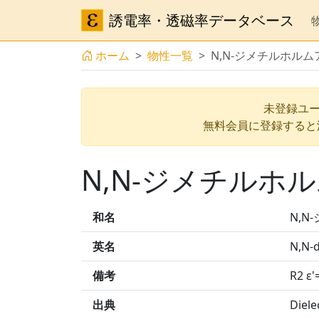
誘電率・透磁率データベース
ホーム
物性一覧
N,N-ジメチルホル
未登録ユー
無料会員に登録すると
N,N-ジメチルホ
和名
N,
英名
N,N-
備考
R2 ε'
出典
Diele