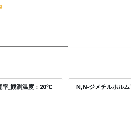
物
電率_観測温度：20℃
N,N-ジメチルホル