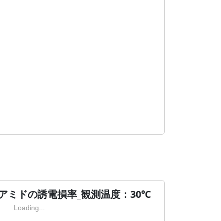
ムアミドの誘電損率_観測温度：30℃
Loading...