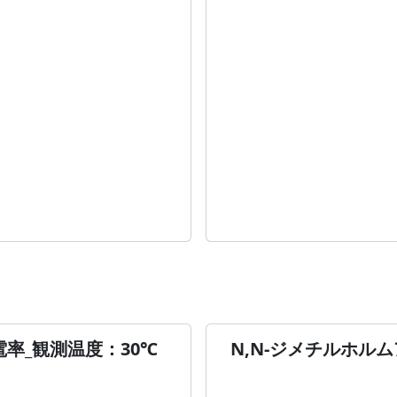
電率_観測温度：30℃
N,N-ジメチルホル