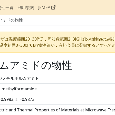
物性一覧
利用規約
JEMEA
ムアミドの物性
ザは温度範囲20~30[℃]，周波数範囲2~3[GHz]の物性値のみ
温度範囲0~300[℃]の物性値が，有料会員に登録するとすべて
ルムアミドの物性
N-ジメチルホルムアミド
dimethylformamide
=0.9983, ε''=0.9873
ctric and Thermal Properties of Materials at Microwave