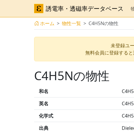
誘電率・透磁率データベース
ホーム
物性一覧
C4H5Nの物性
未登録ユー
無料会員に登録すると
C4H5Nの物性
和名
C4H
英名
C4H
化学式
C4H
出典
Diele